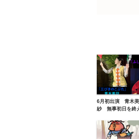
6月初出演 青木
紗 無事初日を終