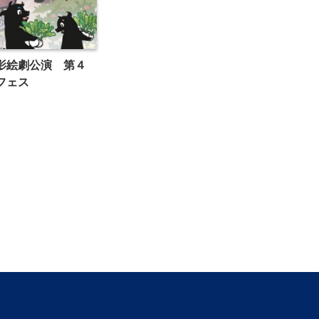
影絵劇公演 第４
フェス