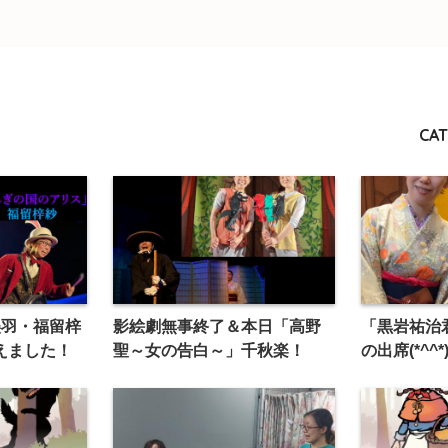
CAT
美羽・福留梓
影絵劇無事終了＆本日「高野
「黒岩祐治
えました！
聖～女の告白～」千秋楽！
の出席(*^^*