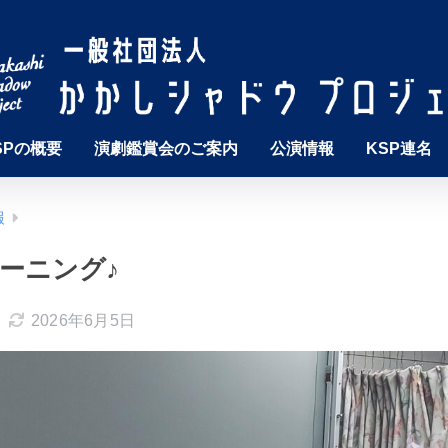
SPの概要
演劇鑑賞会のご案内
公演情報
KSP連名
報
ーニング♪
2026年6月5日