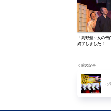
「高野聖～女の告
終了しました！
前の記事
北