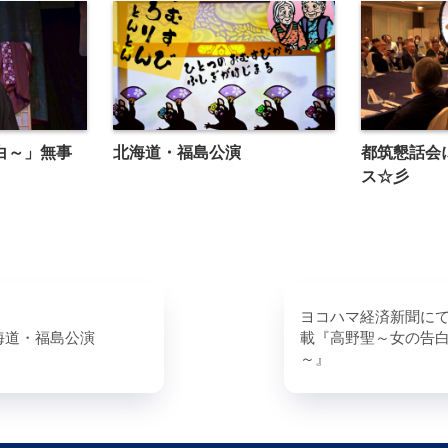
白～」無事
北海道・福島公演
都筑懇話会
ス☆彡
ヨコハマ経済新聞に
海道・福島公演
載『高野聖～女の告
～』