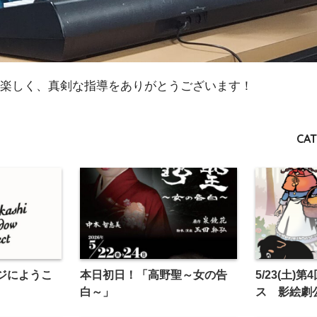
楽しく、真剣な指導をありがとうございます！
CAT
ジにようこ
本日初日！「高野聖～女の告
5/23(土)
白～」
ス 影絵劇