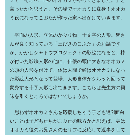
フで「そこへ一匹のオオカミがやってきました。」と
言ったかと思うと、その場でオオカミに変身！オオカ
ミ役になってこぶたが作った家へ出かけていきます。
平面の人形、立体のかぶり物、十文字の人形。皆さ
んが良く知っている「三びきのこぶた」のお話です
が、かかしシャドウプロジェクトの影絵になると、棒
が付いた影絵人形の他に、俳優の頭に大きなオオカミ
の頭の人形を付けて、体は人間で頭はオオカミになっ
た影絵人形となって登場。人形自体がクルッと回って
変身する十字人形も出てきます。こちらは先生方の興
味を引くところではないでしょうか。
思わずオオカミさんを応援しちゃう子ども達?!面白
いことは子どもたちがこぶたの味方かと思えば、実は
オオカミ役のお兄さんのセリフに反応して返事をして